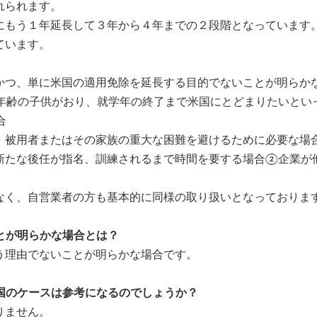
れられます。
にもう１年延長して３年から４年までの２段階となっています
ています。
かつ、単に米国の適用免除を延長する目的でないことが明らか
年齢の子供がおり、就学年の終了まで米国にとどまりたいと
合
、被用者またはその家族の重大な困難を避けるために必要な場
新たな後任が指名、訓練されるまで時間を要する場合②企業が
なく、自営業者の方も基本的に同様の取り扱いとなっておりま
とが明らかな場合とは？
う理由でないことが明らかな場合です。
国のケースは参考になるのでしょうか？
りません。