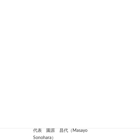
する仕事をはじめました。仕事を続ける中で強
く感じるのは、皆さまとの出会いが私自身を成
長させてくれるということです。お客様のサポ
ートをしているつもりが、実はその出会いによ
って自分自身が学び、前に進む力をいただいて
います。
市川俊治との出会いも、年金業務がつないでく
れた大切な縁です。海外在住の皆さまからも、
日本の年金を受給することで日本との繋がりを
感じることができて嬉しいというお声をいただ
くたびに、この仕事の意義を改めて感じていま
す。これからも、海外在住の皆さまのお役に立
てるよう、丁寧に、誠実に業務を進めてまいり
ます。 メンバーともども、今後とも海外年金相
談センターをどうぞよろしくお願い申し上げま
す。
海外年金相談センター
代表 園原 昌代（Masayo
Sonohara）