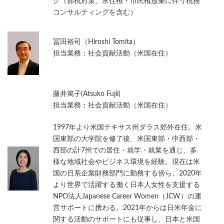
グ（節税対策、永住権・市民権放棄に伴う税務
コンサルティングを含む）
冨田裕司（Hiroshi Tomita）
担当業務：社会貢献活動（米国在住）
藤井篤子(Atsuko Fujii)
担当業務：社会貢献活動（米国在住）
1997年より米国テキサス州ダラス郊外在住。米
国東部の大学院を修了後、米国東部・中西部・
西部の計7州での居住・就学・就業を通じ、多
様な地域社会やビジネス環境を経験。現在は米
国の日系企業財務部門に勤務する傍ら、2020年
より世界で活躍する働く日本人女性を支援する
NPO法人Japanese Career Women（JCW）の運
営サポートに携わる。2021年からは日米年金に
関する活動のサポートにも従事し、日本と米国