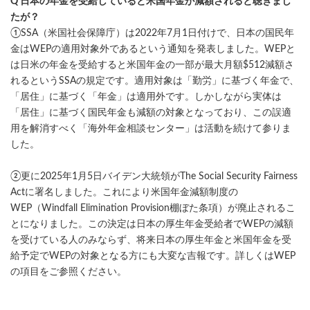
Q 日本の年金を受給していると米国年金が減額されると聴きまし
たが？
①SSA（米国社会保障庁）は2022年7月1日付けで、日本の国民年
金はWEPの適用対象外であるという通知を発表しました。WEPと
は日米の年金を受給すると米国年金の一部が最大月額$512減額さ
れるというSSAの規定です。適用対象は「勤労」に基づく年金で、
「居住」に基づく「年金」は適用外です。しかしながら実体は
「居住」に基づく国民年金も減額の対象となっており、この誤適
用を解消すべく「海外年金相談センター」は活動を続けて参りま
した。
②更に2025年1月5日バイデン大統領がThe Social Security Fairness
Actに署名しました。これにより米国年金減額制度の
WEP（Windfall Elimination Provision棚ぼた条項）が廃止されるこ
とになりました。この決定は日本の厚生年金受給者でWEPの減額
を受けている人のみならず、将来日本の厚生年金と米国年金を受
給予定でWEPの対象となる方にも大変な吉報です。詳しくはWEP
の項目をご参照ください。