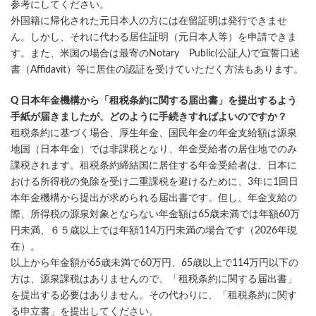
参考にしてください。
外国籍に帰化された元日本人の方には在留証明は発行できませ
ん。しかし、それに代わる居住証明（元日本人等）を申請できま
す。また、米国の場合は最寄のNotary Public(公証人)で宣誓口述
書（Affidavit）等に居住の認証を受けていただく方法もあります。
Q 日本年金機構から「租税条約に関する届出書」を提出するよう
手紙が届きましたが、どのように手続きすればよいのですか？
租税条約に基づく場合、厚生年金、国民年金の年金支給額は源泉
地国（日本年金）では非課税となり、年金受給者の居住地でのみ
課税されます。租税条約締結国に居住する年金受給者は、日本に
おける所得税の免除を受け二重課税を避けるために、3年に1回日
本年金機構から提出が求められる届出書です。但し、年金支給の
際、所得税の源泉対象とならない年金額は65歳未満では年額60万
円未満、６５歳以上では年額114万円未満の場合です（2026年現
在）。
以上から年金額が65歳未満で60万円、65歳以上で114万円以下の
方は、源泉課税はありませんので、「租税条約に関する届出書」
を提出する必要はありません。その代わりに、「租税条約に関す
る申立書」を提出してください。