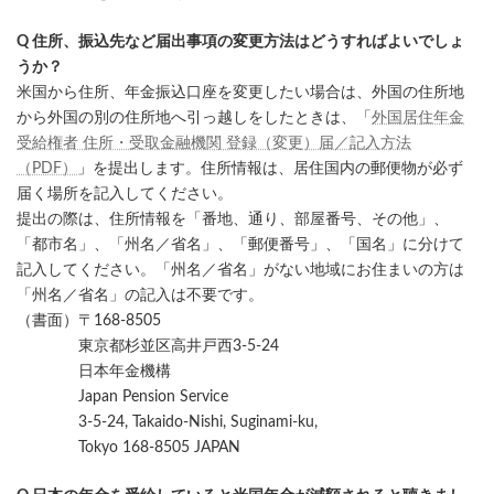
Q 住所、振込先など届出事項の変更方法はどうすればよいでしょ
うか？
米国から住所、年金振込口座を変更したい場合は、外国の住所地
から外国の別の住所地へ引っ越しをしたときは、「
外国居住年金
受給権者 住所・受取金融機関 登録（変更）届／記入方法
（PDF）
」を提出します。住所情報は、居住国内の郵便物が必ず
届く場所を記入してください。
提出の際は、住所情報を「番地、通り、部屋番号、その他」、
「都市名」、「州名／省名」、「郵便番号」、「国名」に分けて
記入してください。「州名／省名」がない地域にお住まいの方は
「州名／省名」の記入は不要です。
（書面）〒168-8505
東京都杉並区高井戸西3-5-24
日本年金機構
Japan Pension Service
3-5-24, Takaido-Nishi, Suginami-ku,
Tokyo 168-8505 JAPAN