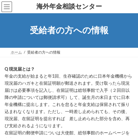
コ
ナ
海外年金相談センター
ン
ビ
テ
ゲ
ン
ー
ツ
シ
受給者の方への情報
へ
ョ
ス
ン
キ
に
ッ
移
プ
動
ホーム
受給者の方への情報
Q 現況届とは？
年金の支給が始まると年1回、生存確認のために日本年金機構から
現況届のハガキと在留証明願が郵送されます。受け取ったら現況
届けは必要事項を記入し、在留証明は総領事館で入手（２回目以
降の申請については郵便請求可）して、誕生月の末日までに日本
年金機構に提出します。これを怠ると年金支給は保留されて振り
込まれなくなります。ただし、一時差し止められても、その後、
現況届、在留証明を提出すれば 差し止められた部分を含め、再
び支給されるようになります。
在留証明の郵便申請についは大使館、総領事館のホームページを