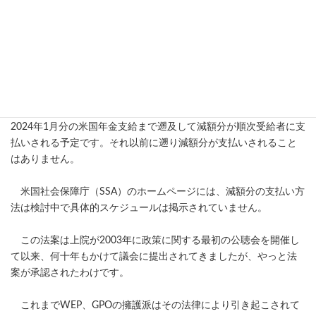
*2GPOとは
連邦政府や地方自治体の公務員年金を受け取っている人が配偶
者や遺族として受取る米国年金を減額する仕組みです。具体的に
は、公務員年金の2/3が米国年金から減額されます。
現在WEPやGPOにより減額を受けている受給者の減額分は、
2024年1月分の米国年金支給まで遡及して減額分が順次受給者に支
払いされる予定です。それ以前に遡り減額分が支払いされること
はありません。
米国社会保障庁（SSA）のホームページには、減額分の支払い方
法は検討中で具体的スケジュールは掲示されていません。
この法案は上院が2003年に政策に関する最初の公聴会を開催し
て以来、何十年もかけて議会に提出されてきましたが、やっと法
案が承認されたわけです。
これまでWEP、GPOの擁護派はその法律により引き起こされて