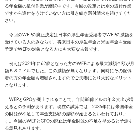
る年金額の還付作業が継続中です。今回の改定とは別の還付作業
ですから還付をうけていない方は引き続き還付請求を続けてくだ
さい。
今回のWEPの廃止決定は日本の厚生年金受給者でWEPの減額を
受けている人のみならず、将来日本の厚生年金と米国年金を受給
予定でWEPの対象となる方にも大変な吉報です。
例えば2024年に62歳となった方のWEPによる最大減額金額が月
額５８７ドルでした。この減額が無くなります。同時にその配偶
者の方の年金額も増額されますのでご夫妻にとり大変なメリット
となります。
WEPとGPOが廃止されることで、年間88億ドルの年金支出が増
えるとの予測があります。現在の試算では、2035年には米国年金
の財源が不足して年金支払額の減額が始まるといわれておりま
す。今回のWEPとGPOの廃止は年金財源の不足を早めると予測す
る意見もあります。