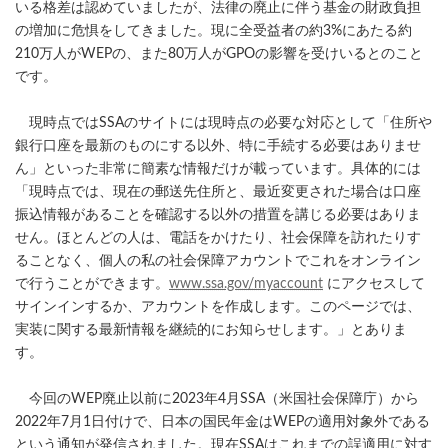
いる格差は認めていましたが、法律の廃止に伴う基金の財政負担
の増加に危惧をしてきました。現に全受益者の約3%にあたる約
210万人がWEPの、また80万人がGPOの影響を受けいるとのこと
です。
現時点ではSSAのサイトには現時点の必要な対応として「住所や
銀行口座を最新のものにする以外、特に手続する必要はありませ
ん」といった非常に簡素な情報だけが載っています。具体的には
「現時点では、現在の郵送先住所と、最近変更された場合は口座
振込情報があることを確認する以外の措置を講じる必要はありま
せん。ほとんどの人は、電話をかけたり、社会保障を訪れたりす
ることなく、個人の私の社会保障アカウントでこれをオンライン
で行うことができます。
www.ssa.gov/myaccount
にアクセスして
サインインするか、アカウントを作成します。このページでは、
実装に関する最新情報を継続的にお知らせします。」とありま
す。
今回のWEP廃止以前に2023年4月SSA（米国社会保障庁）から
2022年7月1日付けで、日本の国民年金はWEPの適用対象外である
という通知が発信されました。現在SSAはこれまでの誤適用に対す